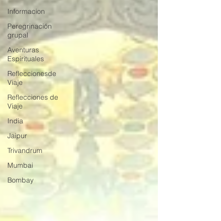
Informacion
Peregrinación
grupal
Aventuras
Espirituales
Refleccionesde
Viaje
Reflecciones de
Viaje
India
Jaipur
Trivandrum
Mumbai
Bombay