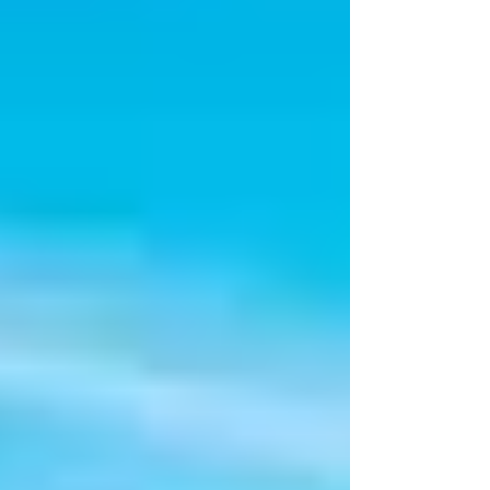
risas compartidas, misa diaria y el inolvidable
momento en que vimos el imponente
Botafumeiro balancearse en la antigua
catedral.