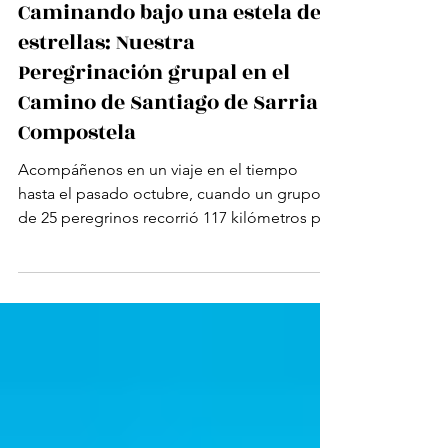
14 dic 2025
4 min de lectura
Caminando bajo una estela de
estrellas: Nuestra
Peregrinación grupal en el
Camino de Santiago de Sarria a
Compostela
Acompáñenos en un viaje en el tiempo
hasta el pasado octubre, cuando un grupo
de 25 peregrinos recorrió 117 kilómetros por
el histórico Camino Francés durante un año
jubilar católico. Este es un resumen
detallado de nuestra experiencia caminando
desde Sarria hasta la tumba de Santiago en
Santiago de Compostela, un viaje lleno de