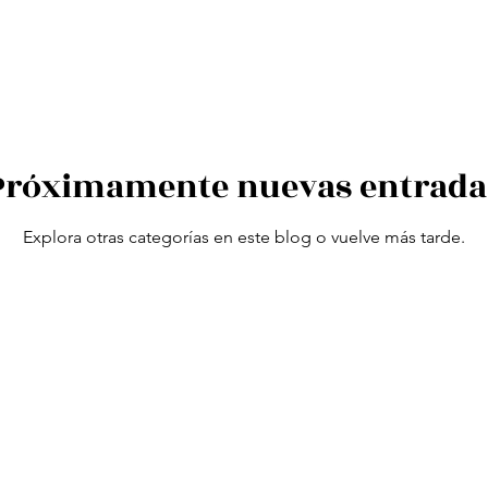
ccionesde Viaje
Reflecciones de Viaje
India
Jaipur
Próximamente nuevas entrada
Explora otras categorías en este blog o vuelve más tarde.