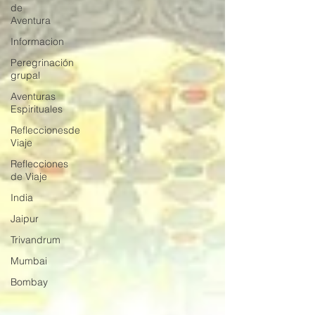
de
Aventura
Informacion
Peregrinación
grupal
Aventuras
Espirituales
Refleccionesde
Viaje
Reflecciones
de Viaje
India
Jaipur
Trivandrum
Mumbai
Bombay