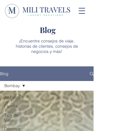
Blog
¡Encuentre consejos de viaje,
historias de clientes, consejos de
negocios y más!
Blog
Bombay
All Posts
Familia
Tips de
Viaje
Destinos