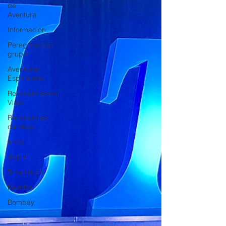
de
Aventura
Informacion
Peregrinación
grupal
Aventuras
Espirituales
Refleccionesde
Viaje
Reflecciones
de Viaje
India
Jaipur
Trivandrum
Mumbai
Bombay