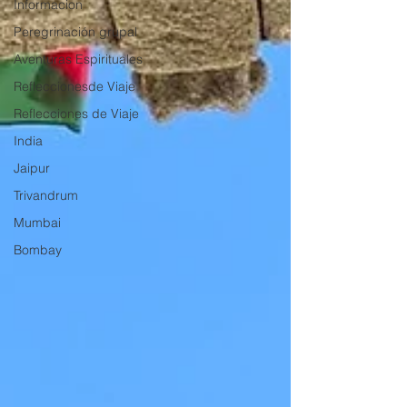
Informacion
Peregrinación grupal
Aventuras Espirituales
Refleccionesde Viaje
Reflecciones de Viaje
India
Jaipur
Trivandrum
Mumbai
Bombay